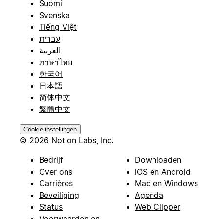
Suomi
Svenska
Tiếng Việt
עברית
العربية
ภาษาไทย
한국어
日本語
简体中文
繁體中文
Cookie-instellingen
© 2026 Notion Labs, Inc.
Bedrijf
Downloaden
Over ons
iOS en Android
Carrières
Mac en Windows
Beveiliging
Agenda
Status
Web Clipper
Voorwaarden en