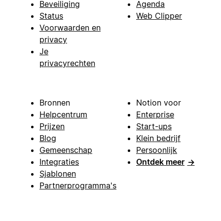
Beveiliging
Agenda
Status
Web Clipper
Voorwaarden en
privacy
Je
privacyrechten
Bronnen
Notion voor
Helpcentrum
Enterprise
Prijzen
Start-ups
Blog
Klein bedrijf
Gemeenschap
Persoonlijk
Integraties
Ontdek meer
→
Sjablonen
Partnerprogramma's