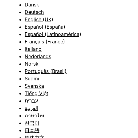
Dansk
Deutsch
English (UK)
Español (España)
Español (Latinoamérica)
Français (France)
Italiano
Nederlands
Norsk
Português (Brasil)
Suomi
Svenska
Tiếng Việt
עברית
العربية
ภาษาไทย
한국어
日本語
简体中文