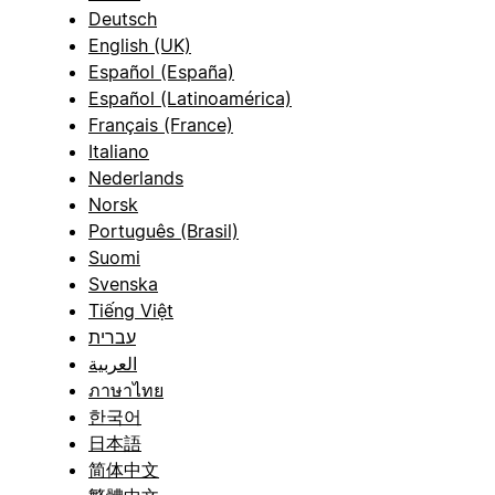
Deutsch
English (UK)
Español (España)
Español (Latinoamérica)
Français (France)
Italiano
Nederlands
Norsk
Português (Brasil)
Suomi
Svenska
Tiếng Việt
עברית
العربية
ภาษาไทย
한국어
日本語
简体中文