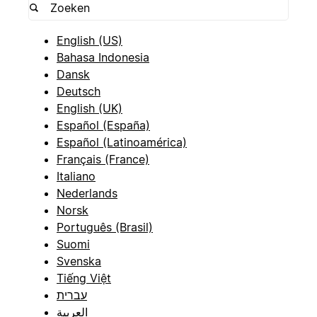
English (US)
Bahasa Indonesia
Dansk
Deutsch
English (UK)
Español (España)
Español (Latinoamérica)
Français (France)
Italiano
Nederlands
Norsk
Português (Brasil)
Suomi
Svenska
Tiếng Việt
עברית
العربية