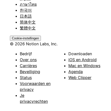
ภาษาไทย
한국어
日本語
简体中文
繁體中文
Cookie-instellingen
© 2026 Notion Labs, Inc.
Bedrijf
Downloaden
Over ons
iOS en Android
Carrières
Mac en Windows
Beveiliging
Agenda
Status
Web Clipper
Voorwaarden en
privacy
Je
privacyrechten