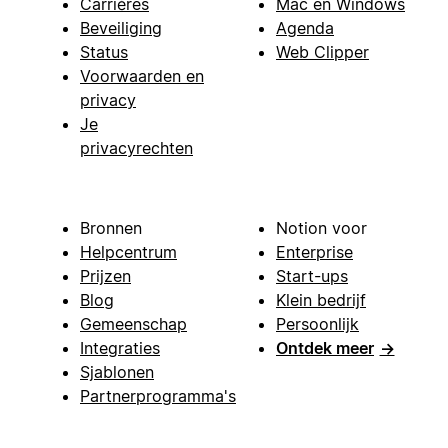
Carrières
Mac en Windows
Beveiliging
Agenda
Status
Web Clipper
Voorwaarden en
privacy
Je
privacyrechten
Bronnen
Notion voor
Helpcentrum
Enterprise
Prijzen
Start-ups
Blog
Klein bedrijf
Gemeenschap
Persoonlijk
Integraties
Ontdek meer
→
Sjablonen
Partnerprogramma's