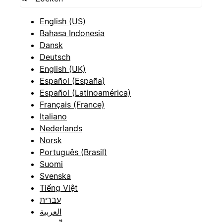
English (US)
Bahasa Indonesia
Dansk
Deutsch
English (UK)
Español (España)
Español (Latinoamérica)
Français (France)
Italiano
Nederlands
Norsk
Português (Brasil)
Suomi
Svenska
Tiếng Việt
עברית
العربية