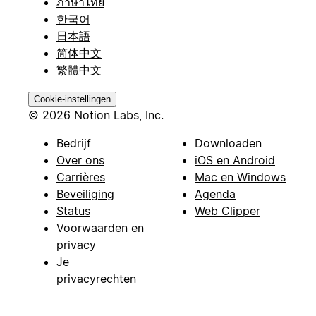
ภาษาไทย
한국어
日本語
简体中文
繁體中文
Cookie-instellingen
© 2026 Notion Labs, Inc.
Bedrijf
Downloaden
Over ons
iOS en Android
Carrières
Mac en Windows
Beveiliging
Agenda
Status
Web Clipper
Voorwaarden en
privacy
Je
privacyrechten