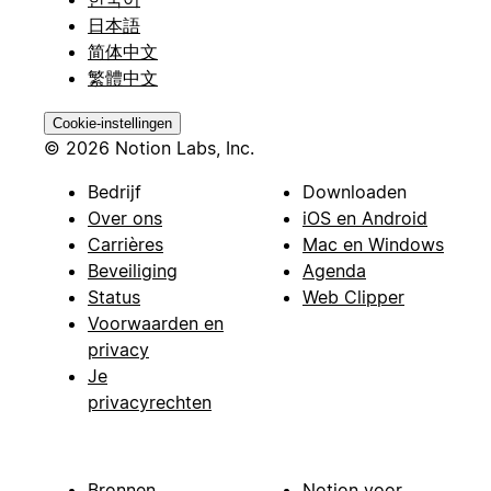
日本語
简体中文
繁體中文
Cookie-instellingen
© 2026 Notion Labs, Inc.
Bedrijf
Downloaden
Over ons
iOS en Android
Carrières
Mac en Windows
Beveiliging
Agenda
Status
Web Clipper
Voorwaarden en
privacy
Je
privacyrechten
Bronnen
Notion voor