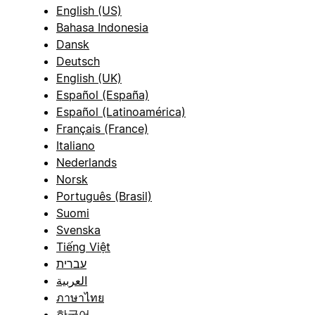
English (US)
Bahasa Indonesia
Dansk
Deutsch
English (UK)
Español (España)
Español (Latinoamérica)
Français (France)
Italiano
Nederlands
Norsk
Português (Brasil)
Suomi
Svenska
Tiếng Việt
עברית
العربية
ภาษาไทย
한국어