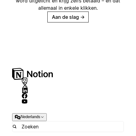
word uitgelicht en krijg zelfs betaald – en dat
allemaal in enkele klikken.
Aan de slag
→
Nederlands