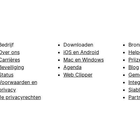
Bedrijf
Downloaden
Bron
Over ons
iOS en Android
Help
Carrières
Mac en Windows
Prijz
Beveiliging
Agenda
Blog
Status
Web Clipper
Gem
Voorwaarden en
Integ
privacy
Sjab
Je privacyrechten
Part