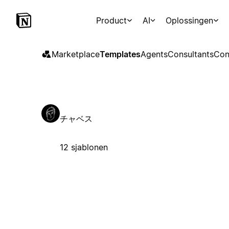
Product
AI
Oplossingen
Marketplace
Templates
Agents
Consultants
Con
チャベス
12 sjablonen