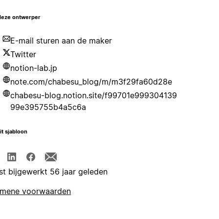
deze ontwerper
E-mail sturen aan de maker
Twitter
notion-lab.jp
note.com/chabesu_blog/m/m3f29fa60d28e
chabesu-blog.notion.site/f99701e999304139
99e395755b4a5c6a
it sjabloon
st bijgewerkt 56 jaar geleden
emene voorwaarden