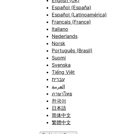
English (UK)
Español (España)
Español (Latinoamérica)
Français (France)
Italiano
Nederlands
Norsk
Português (Brasil)
Suomi
Svenska
Tiếng Việt
עברית
العربية
ภาษาไทย
한국어
日本語
简体中文
繁體中文