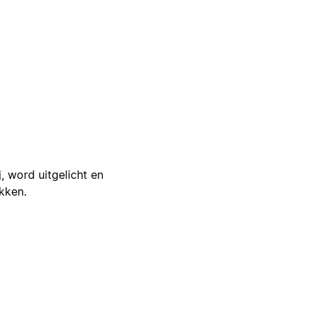
j, word uitgelicht en
ikken.