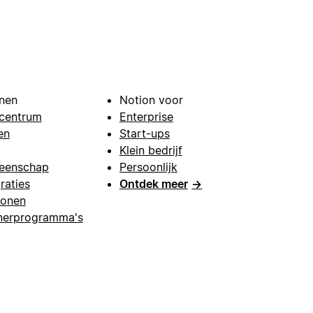
nen
Notion voor
centrum
Enterprise
en
Start-ups
Klein bedrijf
eenschap
Persoonlijk
raties
Ontdek meer
→
lonen
nerprogramma's