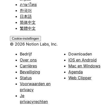
ภาษาไทย
한국어
日本語
简体中文
繁體中文
Cookie-instellingen
© 2026 Notion Labs, Inc.
Bedrijf
Downloaden
Over ons
iOS en Android
Carrières
Mac en Windows
Beveiliging
Agenda
Status
Web Clipper
Voorwaarden en
privacy
Je
privacyrechten