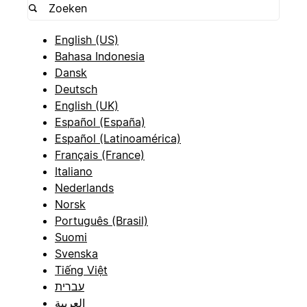
English (US)
Bahasa Indonesia
Dansk
Deutsch
English (UK)
Español (España)
Español (Latinoamérica)
Français (France)
Italiano
Nederlands
Norsk
Português (Brasil)
Suomi
Svenska
Tiếng Việt
עברית
العربية