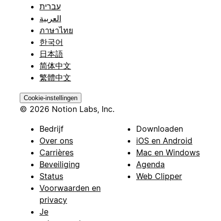
עברית
العربية
ภาษาไทย
한국어
日本語
简体中文
繁體中文
Cookie-instellingen
© 2026 Notion Labs, Inc.
Bedrijf
Downloaden
Over ons
iOS en Android
Carrières
Mac en Windows
Beveiliging
Agenda
Status
Web Clipper
Voorwaarden en
privacy
Je