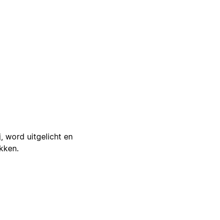
j, word uitgelicht en
ikken.