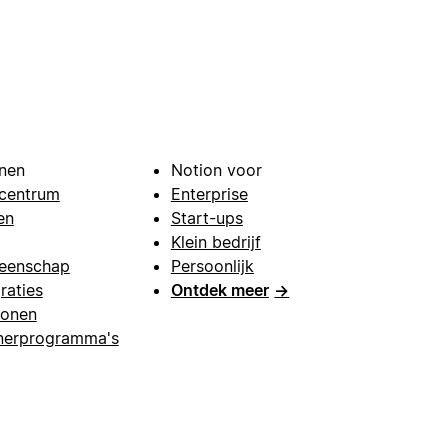
nen
Notion voor
centrum
Enterprise
en
Start-ups
Klein bedrijf
eenschap
Persoonlijk
raties
Ontdek meer
→
lonen
nerprogramma's