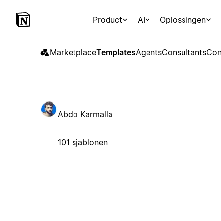
Product
AI
Oplossingen
Marketplace
Templates
Agents
Consultants
Con
Abdo Karmalla
101 sjablonen