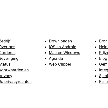
Bedrijf
Downloaden
Bron
Over ons
iOS en Android
Help
Carrières
Mac en Windows
Prijz
Beveiliging
Agenda
Blog
Status
Web Clipper
Gem
Voorwaarden en
Integ
privacy
Sjab
Je privacyrechten
Part