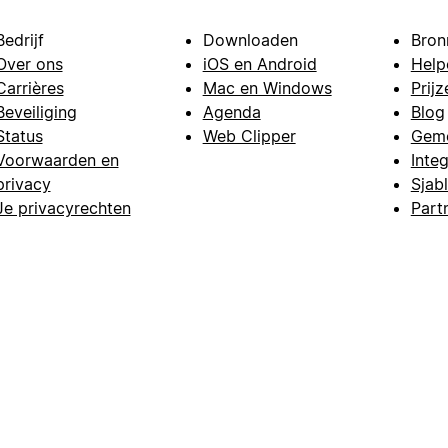
Bedrijf
Downloaden
Bron
Over ons
iOS en Android
Help
Carrières
Mac en Windows
Prijz
Beveiliging
Agenda
Blog
Status
Web Clipper
Gem
Voorwaarden en
Integ
privacy
Sjab
Je privacyrechten
Part