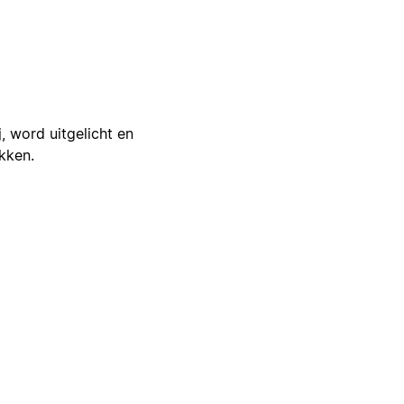
j, word uitgelicht en
ikken.