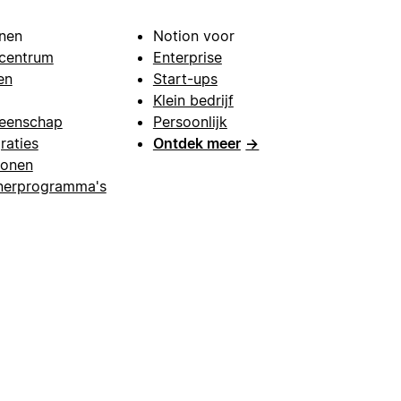
nen
Notion voor
centrum
Enterprise
en
Start-ups
Klein bedrijf
eenschap
Persoonlijk
raties
Ontdek meer
→
lonen
nerprogramma's