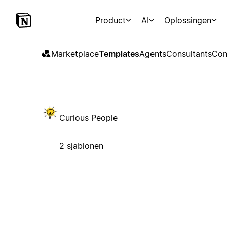
Product
AI
Oplossingen
Marketplace
Templates
Agents
Consultants
Con
Curious People
2 sjablonen