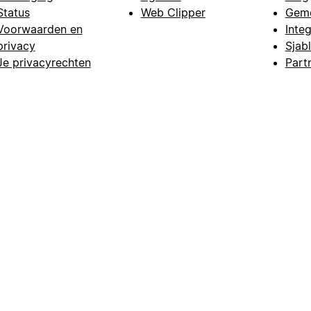
Status
Web Clipper
Gem
Voorwaarden en
Integ
privacy
Sjab
Je privacyrechten
Part