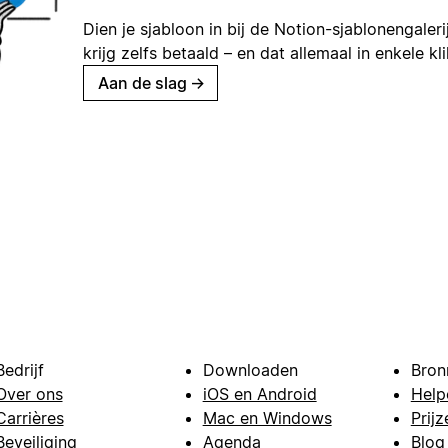
Dien je sjabloon in bij de Notion-sjablonengaleri
krijg zelfs betaald – en dat allemaal in enkele kl
Aan de slag
→
Bedrijf
Downloaden
Bron
Over ons
iOS en Android
Help
Carrières
Mac en Windows
Prijz
Beveiliging
Agenda
Blog