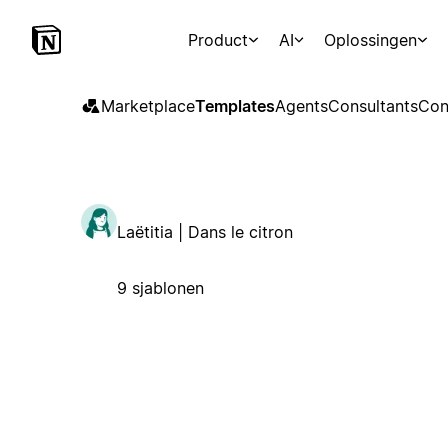
Product
AI
Oplossingen
Marketplace
Templates
Agents
Consultants
Con
Laëtitia | Dans le citron
9 sjablonen