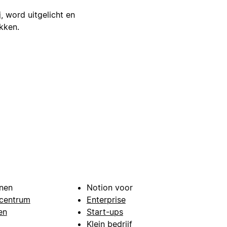
j, word uitgelicht en
ikken.
nen
Notion voor
centrum
Enterprise
en
Start-ups
Klein bedrijf