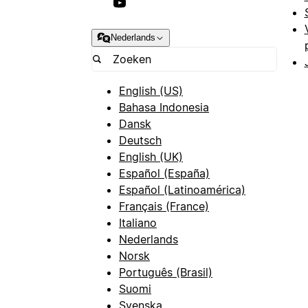
Nederlands
English (US)
Bahasa Indonesia
Dansk
Deutsch
English (UK)
Español (España)
Español (Latinoamérica)
Français (France)
Italiano
Nederlands
Norsk
Português (Brasil)
Suomi
Svenska