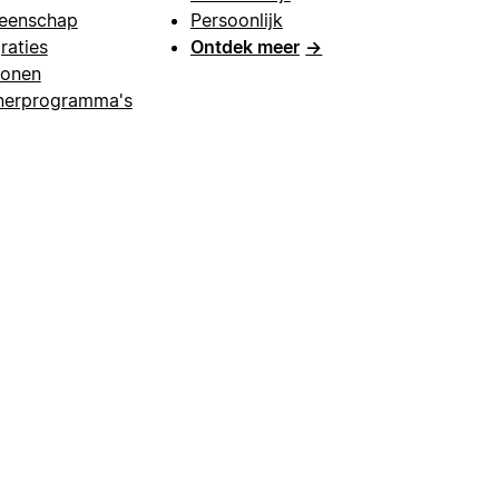
eenschap
Persoonlijk
raties
Ontdek meer
→
lonen
nerprogramma's