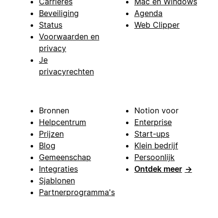
Carrières
Mac en Windows
Beveiliging
Agenda
Status
Web Clipper
Voorwaarden en
privacy
Je
privacyrechten
Bronnen
Notion voor
Helpcentrum
Enterprise
Prijzen
Start-ups
Blog
Klein bedrijf
Gemeenschap
Persoonlijk
Integraties
Ontdek meer
→
Sjablonen
Partnerprogramma's