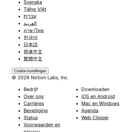
Svenska
Tiếng Việt
עברית
العربية
ภาษาไทย
한국어
日本語
简体中文
繁體中文
Cookie-instellingen
© 2026 Notion Labs, Inc.
Bedrijf
Downloaden
Over ons
iOS en Android
Carrières
Mac en Windows
Beveiliging
Agenda
Status
Web Clipper
Voorwaarden en
privacy