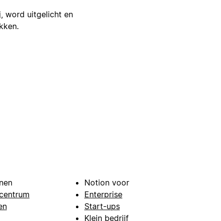
j, word uitgelicht en
ikken.
nen
Notion voor
centrum
Enterprise
en
Start-ups
Klein bedrijf