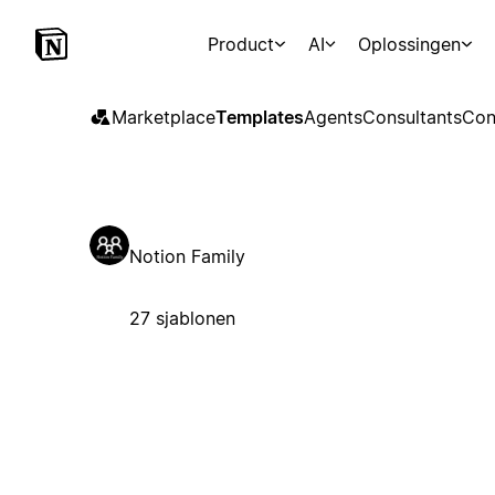
Product
AI
Oplossingen
Marketplace
Templates
Agents
Consultants
Con
Notion Family
27 sjablonen