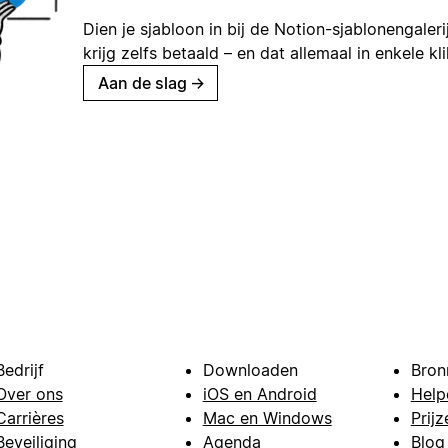
Dien je sjabloon in bij de Notion-sjablonengaleri
krijg zelfs betaald – en dat allemaal in enkele kl
Aan de slag
→
Bedrijf
Downloaden
Bron
Over ons
iOS en Android
Help
Carrières
Mac en Windows
Prijz
Beveiliging
Agenda
Blog