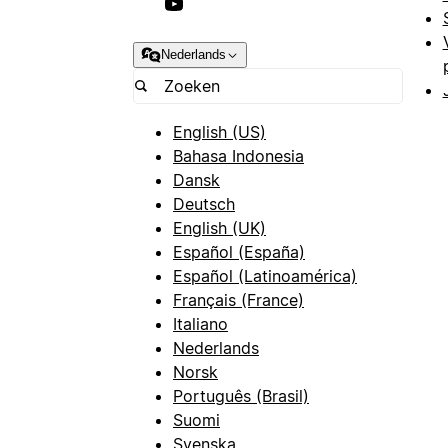
Nederlands
English (US)
Bahasa Indonesia
Dansk
Deutsch
English (UK)
Español (España)
Español (Latinoamérica)
Français (France)
Italiano
Nederlands
Norsk
Português (Brasil)
Suomi
Svenska