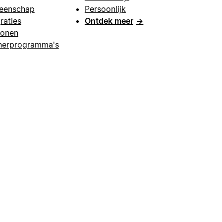
eenschap
Persoonlijk
raties
Ontdek meer
→
lonen
nerprogramma's