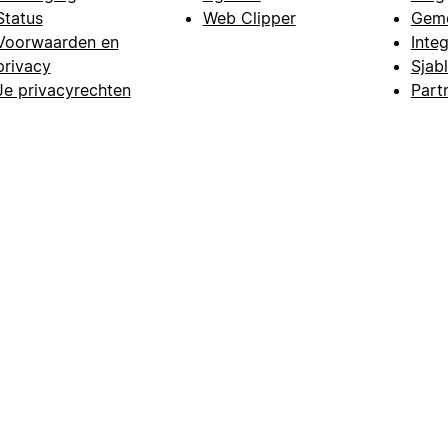
Status
Web Clipper
Gem
Voorwaarden en
Integ
privacy
Sjab
Je privacyrechten
Part