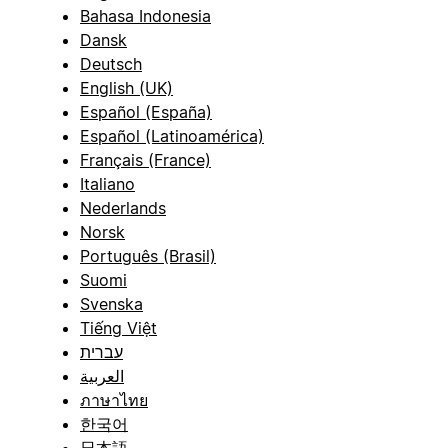
Bahasa Indonesia
Dansk
Deutsch
English (UK)
Español (España)
Español (Latinoamérica)
Français (France)
Italiano
Nederlands
Norsk
Português (Brasil)
Suomi
Svenska
Tiếng Việt
עברית
العربية
ภาษาไทย
한국어