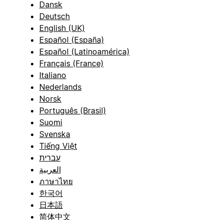
Dansk
Deutsch
English (UK)
Español (España)
Español (Latinoamérica)
Français (France)
Italiano
Nederlands
Norsk
Português (Brasil)
Suomi
Svenska
Tiếng Việt
עברית
العربية
ภาษาไทย
한국어
日本語
简体中文