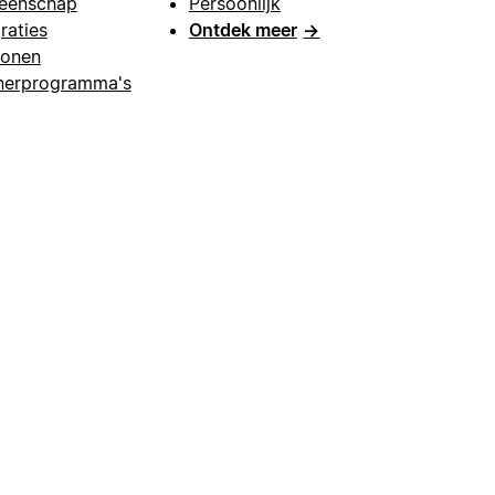
eenschap
Persoonlijk
raties
Ontdek meer
→
lonen
nerprogramma's