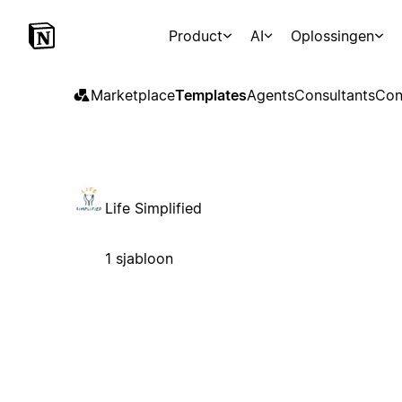
Product
AI
Oplossingen
Marketplace
Templates
Agents
Consultants
Con
Life Simplified
1 sjabloon