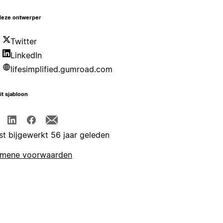
deze ontwerper
Twitter
LinkedIn
lifesimplified.gumroad.com
it sjabloon
st bijgewerkt 56 jaar geleden
emene voorwaarden