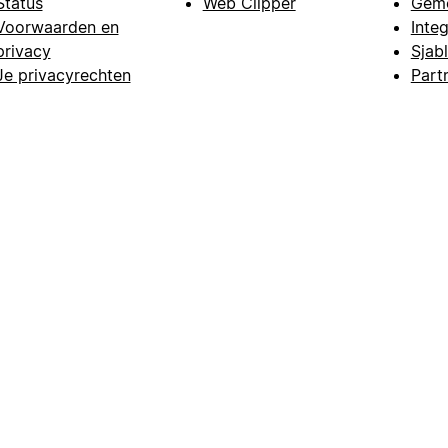
Status
Web Clipper
Gem
Voorwaarden en
Integ
privacy
Sjab
Je privacyrechten
Part