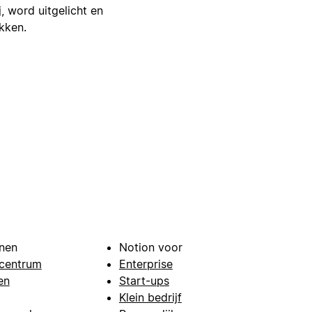
j, word uitgelicht en
ikken.
nen
Notion voor
centrum
Enterprise
en
Start-ups
Klein bedrijf