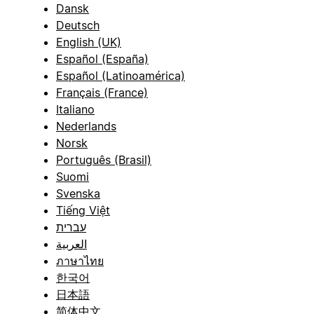
Dansk
Deutsch
English (UK)
Español (España)
Español (Latinoamérica)
Français (France)
Italiano
Nederlands
Norsk
Português (Brasil)
Suomi
Svenska
Tiếng Việt
עברית
العربية
ภาษาไทย
한국어
日本語
简体中文