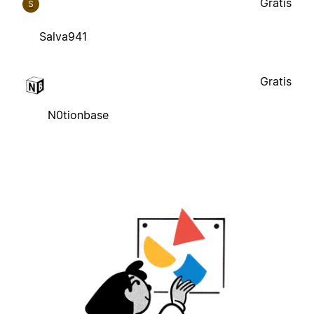
Gratis
S
Salva941
Gratis
N0tionbase