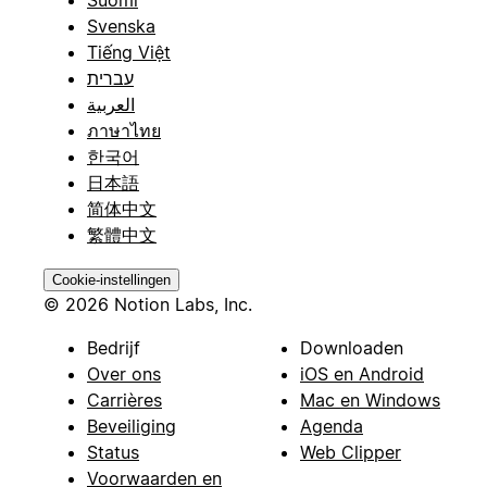
Suomi
Svenska
Tiếng Việt
עברית
العربية
ภาษาไทย
한국어
日本語
简体中文
繁體中文
Cookie-instellingen
© 2026 Notion Labs, Inc.
Bedrijf
Downloaden
Over ons
iOS en Android
Carrières
Mac en Windows
Beveiliging
Agenda
Status
Web Clipper
Voorwaarden en