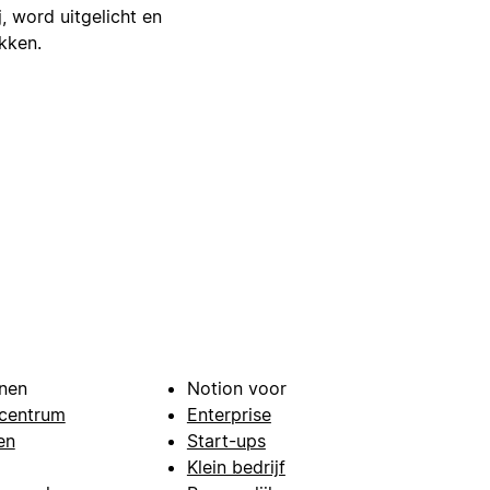
j, word uitgelicht en
ikken.
nen
Notion voor
centrum
Enterprise
en
Start-ups
Klein bedrijf