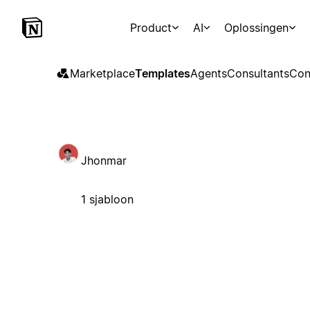
Product
AI
Oplossingen
Marketplace
Templates
Agents
Consultants
Con
Jhonmar
1 sjabloon