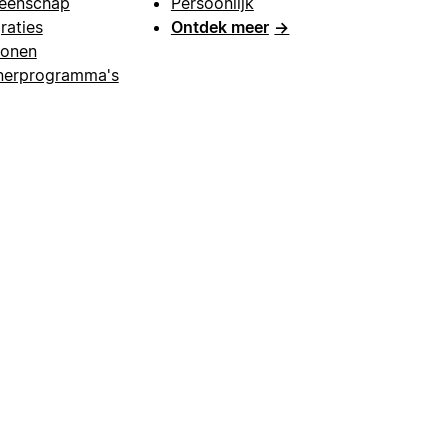
eenschap
Persoonlijk
raties
Ontdek meer
→
lonen
nerprogramma's