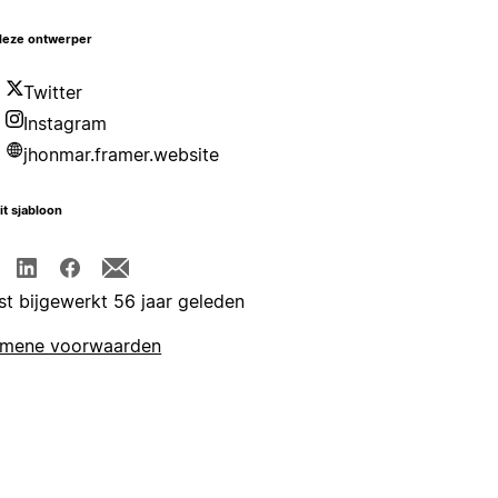
deze ontwerper
Twitter
Instagram
jhonmar.framer.website
it sjabloon
st bijgewerkt 56 jaar geleden
emene voorwaarden