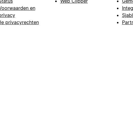
Status
Web Clipper
Gem
Voorwaarden en
Integ
privacy
Sjab
Je privacyrechten
Part