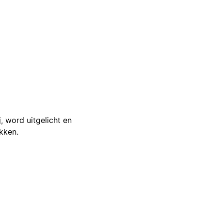
j, word uitgelicht en
ikken.