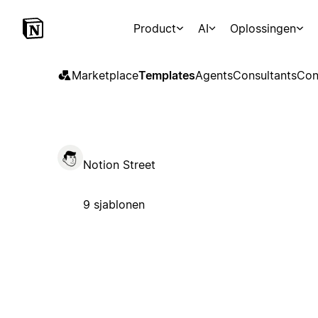
Product
AI
Oplossingen
Marketplace
Templates
Agents
Consultants
Con
Notion Street
9 sjablonen