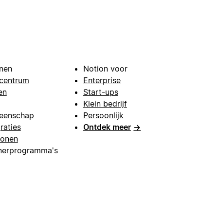
nen
Notion voor
centrum
Enterprise
en
Start-ups
Klein bedrijf
eenschap
Persoonlijk
raties
Ontdek meer
→
lonen
nerprogramma's