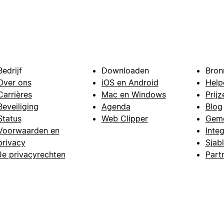
Bedrijf
Downloaden
Bron
Over ons
iOS en Android
Help
Carrières
Mac en Windows
Prijz
Beveiliging
Agenda
Blog
Status
Web Clipper
Gem
Voorwaarden en
Integ
privacy
Sjab
Je privacyrechten
Part