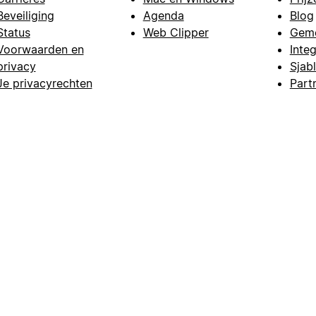
Beveiliging
Agenda
Blog
Status
Web Clipper
Gem
Voorwaarden en
Integ
privacy
Sjab
Je privacyrechten
Part