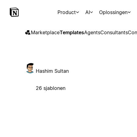
Product
AI
Oplossingen
Marketplace
Templates
Agents
Consultants
Con
Hashim Sultan
26 sjablonen