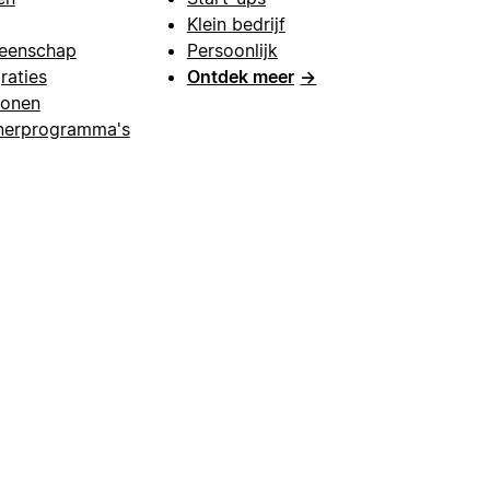
Klein bedrijf
eenschap
Persoonlijk
raties
Ontdek meer
→
lonen
nerprogramma's