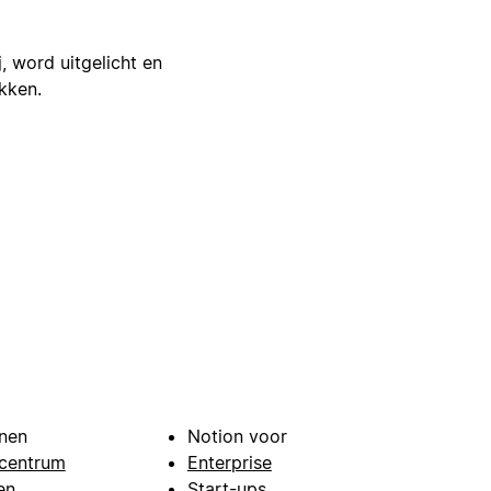
j, word uitgelicht en
ikken.
nen
Notion voor
centrum
Enterprise
en
Start-ups