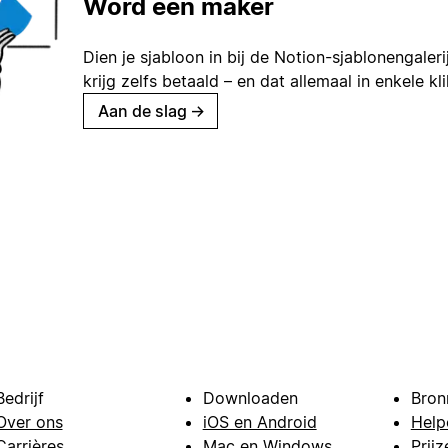
Word een maker
Dien je sjabloon in bij de Notion-sjablonengaleri
krijg zelfs betaald – en dat allemaal in enkele kl
Aan de slag
→
Bedrijf
Downloaden
Bron
Over ons
iOS en Android
Help
Carrières
Mac en Windows
Prijz