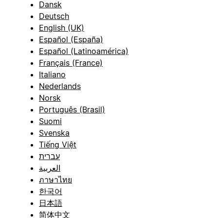
Dansk
Deutsch
English (UK)
Español (España)
Español (Latinoamérica)
Français (France)
Italiano
Nederlands
Norsk
Português (Brasil)
Suomi
Svenska
Tiếng Việt
עברית
العربية
ภาษาไทย
한국어
日本語
简体中文