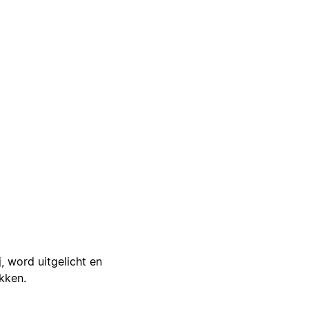
j, word uitgelicht en
ikken.