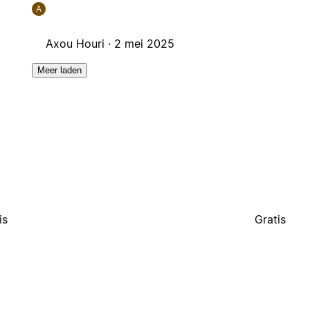
A
Axou Houri ·
2 mei 2025
Meer laden
is
Gratis