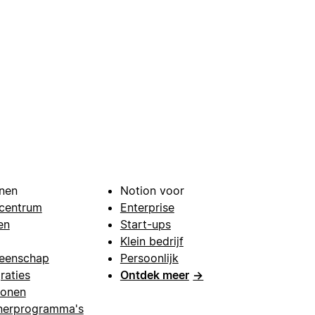
nen
Notion voor
centrum
Enterprise
en
Start-ups
Klein bedrijf
eenschap
Persoonlijk
raties
Ontdek meer
→
lonen
nerprogramma's