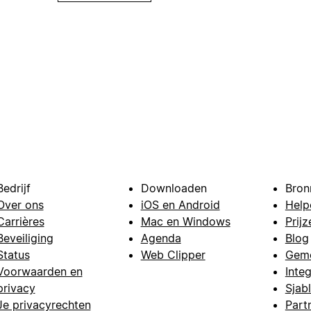
Bedrijf
Downloaden
Bron
Over ons
iOS en Android
Help
Carrières
Mac en Windows
Prijz
Beveiliging
Agenda
Blog
Status
Web Clipper
Gem
Voorwaarden en
Integ
privacy
Sjab
Je privacyrechten
Part