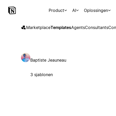
Product
AI
Oplossingen
Marketplace
Templates
Agents
Consultants
Con
Baptiste Jeauneau
3 sjablonen