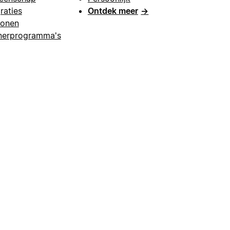
raties
Ontdek meer
→
lonen
nerprogramma's