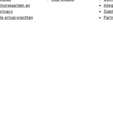
Voorwaarden en
Integ
privacy
Sjab
Je privacyrechten
Part