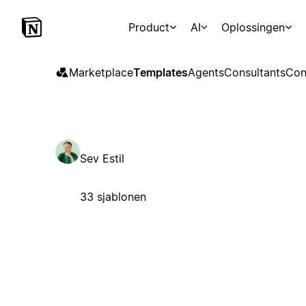
Product
AI
Oplossingen
Marketplace
Templates
Agents
Consultants
Con
Sev Estil
33 sjablonen