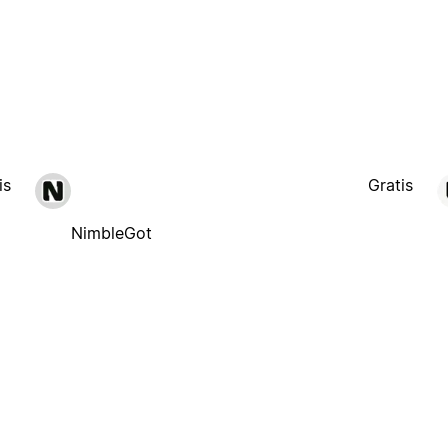
is
Gratis
NimbleGot