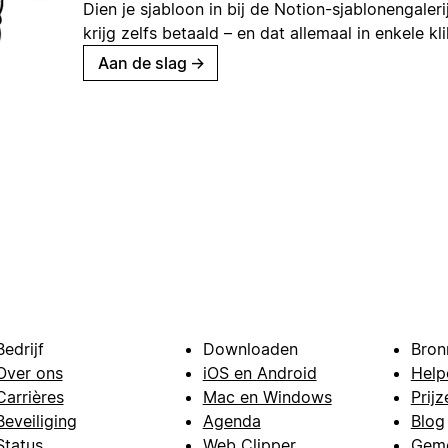
Dien je sjabloon in bij de Notion-sjablonengaleri
krijg zelfs betaald – en dat allemaal in enkele kl
Aan de slag
→
Bedrijf
Downloaden
Bron
Over ons
iOS en Android
Help
Carrières
Mac en Windows
Prijz
Beveiliging
Agenda
Blog
Status
Web Clipper
Gem