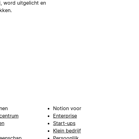
j, word uitgelicht en
ikken.
nen
Notion voor
centrum
Enterprise
en
Start-ups
Klein bedrijf
eenschap
Persoonlijk