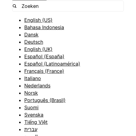
English (US)
Bahasa Indonesia
Dansk
Deutsch
English (UK)
Español (España)
Español (Latinoamérica)
Français (France)
Italiano
Nederlands
Norsk
Português (Brasil)
Suomi
Svenska
Tiếng Việt
עברית