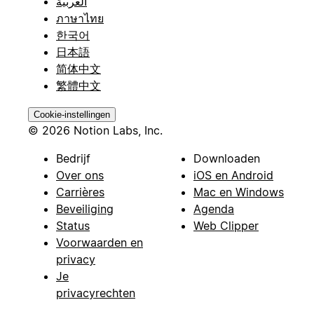
العربية
ภาษาไทย
한국어
日本語
简体中文
繁體中文
Cookie-instellingen
© 2026 Notion Labs, Inc.
Bedrijf
Downloaden
Over ons
iOS en Android
Carrières
Mac en Windows
Beveiliging
Agenda
Status
Web Clipper
Voorwaarden en
privacy
Je
privacyrechten