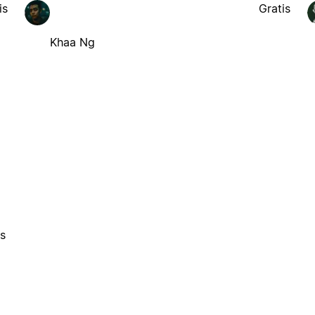
is
Gratis
Khaa Ng
es