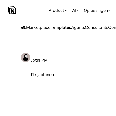
Product
AI
Oplossingen
Marketplace
Templates
Agents
Consultants
Con
Jothi PM
11 sjablonen