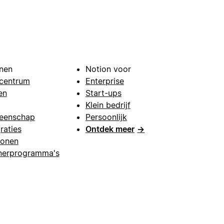
nen
Notion voor
centrum
Enterprise
en
Start-ups
Klein bedrijf
eenschap
Persoonlijk
raties
Ontdek meer
→
lonen
nerprogramma's