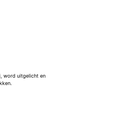
j, word uitgelicht en
ikken.