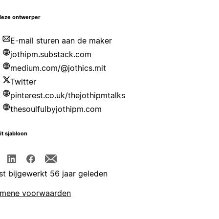
deze ontwerper
E-mail sturen aan de maker
jothipm.substack.com
medium.com/@jothics.mit
Twitter
pinterest.co.uk/thejothipmtalks
thesoulfulbyjothipm.com
it sjabloon
st bijgewerkt 56 jaar geleden
emene voorwaarden