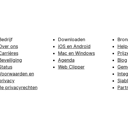
Bedrijf
Downloaden
Bron
Over ons
iOS en Android
Help
Carrières
Mac en Windows
Prijz
Beveiliging
Agenda
Blog
Status
Web Clipper
Gem
Voorwaarden en
Integ
privacy
Sjab
Je privacyrechten
Part