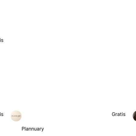
is
is
Gratis
Plannuary