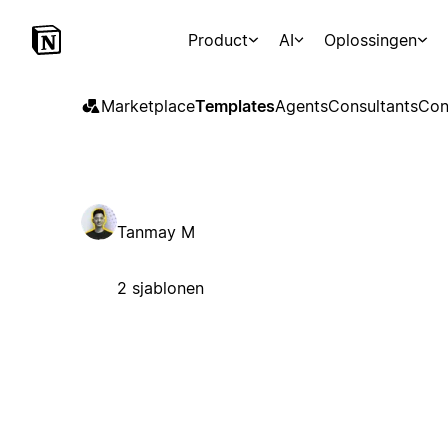
Product
AI
Oplossingen
Marketplace
Templates
Agents
Consultants
Con
Tanmay M
2 sjablonen