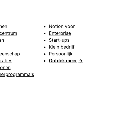
nen
Notion voor
centrum
Enterprise
en
Start-ups
Klein bedrijf
eenschap
Persoonlijk
raties
Ontdek meer
→
lonen
nerprogramma's