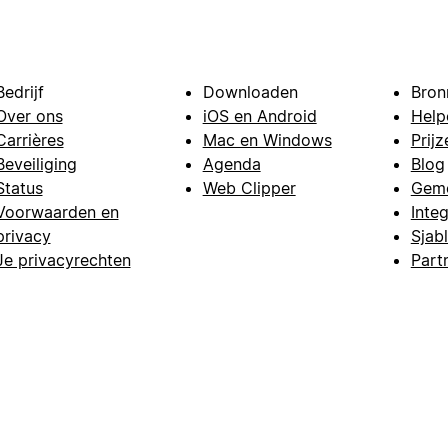
Bedrijf
Downloaden
Bron
Over ons
iOS en Android
Help
Carrières
Mac en Windows
Prijz
Beveiliging
Agenda
Blog
Status
Web Clipper
Gem
Voorwaarden en
Integ
privacy
Sjab
Je privacyrechten
Part