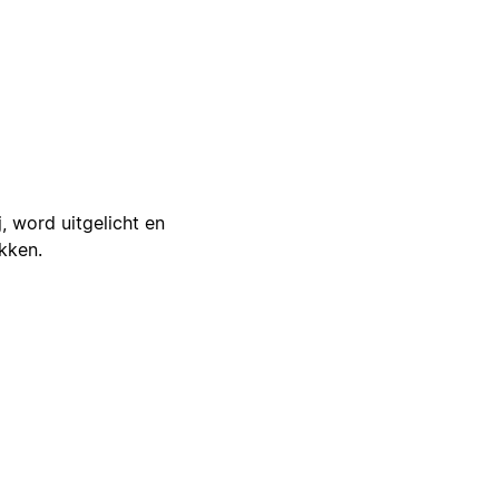
j, word uitgelicht en
ikken.