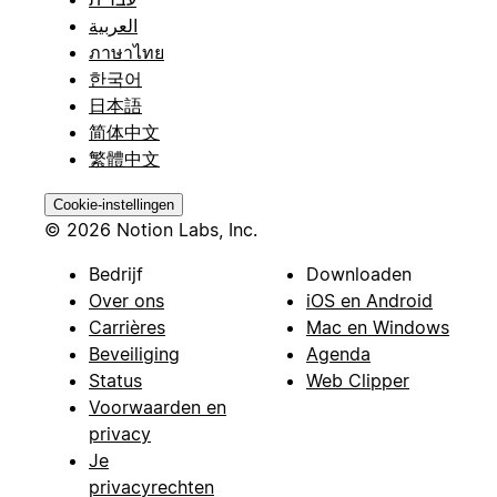
العربية
ภาษาไทย
한국어
日本語
简体中文
繁體中文
Cookie-instellingen
© 2026 Notion Labs, Inc.
Bedrijf
Downloaden
Over ons
iOS en Android
Carrières
Mac en Windows
Beveiliging
Agenda
Status
Web Clipper
Voorwaarden en
privacy
Je
privacyrechten