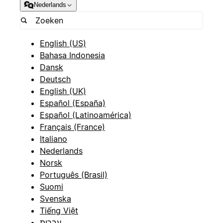
Nederlands
English (US)
Bahasa Indonesia
Dansk
Deutsch
English (UK)
Español (España)
Español (Latinoamérica)
Français (France)
Italiano
Nederlands
Norsk
Português (Brasil)
Suomi
Svenska
Tiếng Việt
עברית