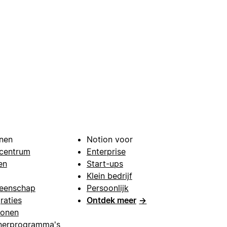
nen
Notion voor
centrum
Enterprise
en
Start-ups
Klein bedrijf
eenschap
Persoonlijk
raties
Ontdek meer
→
lonen
nerprogramma's