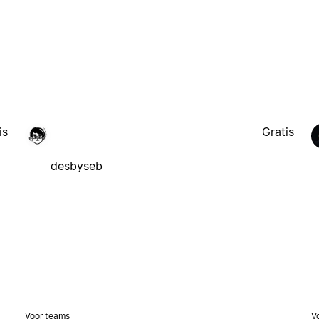
is
Gratis
desbyseb
Voor teams
V