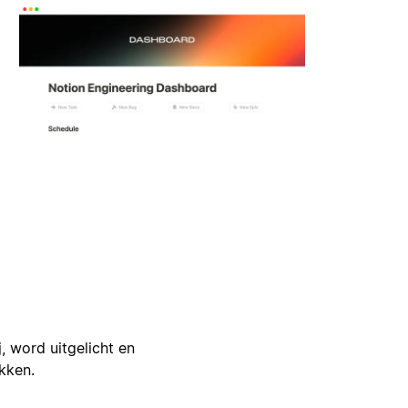
j, word uitgelicht en
ikken.