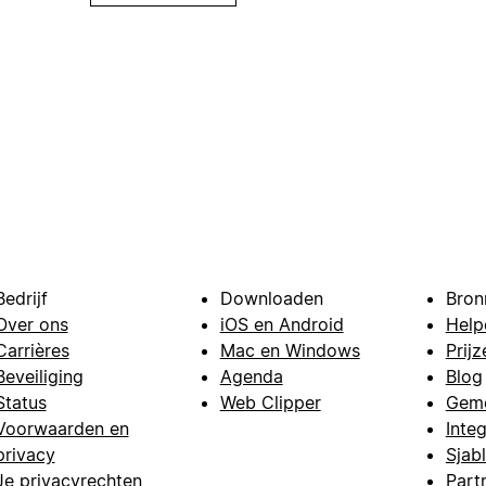
Bedrijf
Downloaden
Bron
Over ons
iOS en Android
Help
Carrières
Mac en Windows
Prijz
Beveiliging
Agenda
Blog
Status
Web Clipper
Gem
Voorwaarden en
Integ
privacy
Sjab
Je privacyrechten
Part