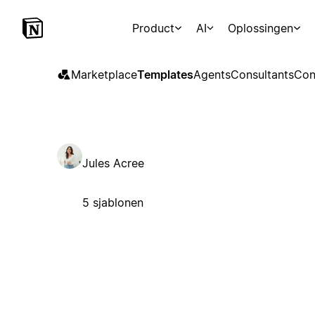
Product
AI
Oplossingen
Marketplace
Templates
Agents
Consultants
Con
Jules Acree
5 sjablonen