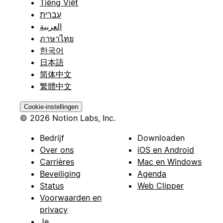
Tiếng Việt
עברית
العربية
ภาษาไทย
한국어
日本語
简体中文
繁體中文
Cookie-instellingen
© 2026 Notion Labs, Inc.
Bedrijf
Downloaden
Over ons
iOS en Android
Carrières
Mac en Windows
Beveiliging
Agenda
Status
Web Clipper
Voorwaarden en
privacy
Je