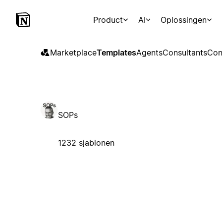
Product
AI
Oplossingen
Marketplace
Templates
Agents
Consultants
Con
SOPs
1232 sjablonen