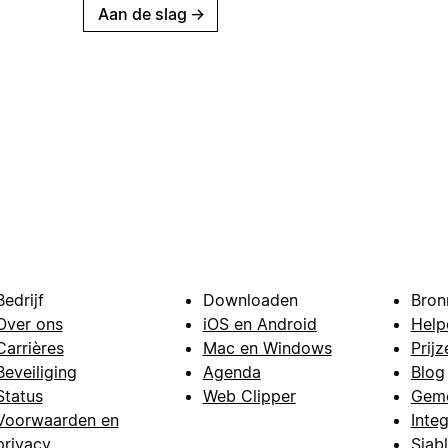
Aan de slag
→
Bedrijf
Downloaden
Bron
Over ons
iOS en Android
Help
Carrières
Mac en Windows
Prijz
Beveiliging
Agenda
Blog
Status
Web Clipper
Gem
Voorwaarden en
Integ
privacy
Sjab