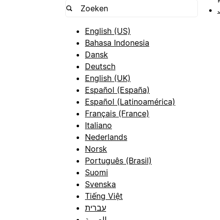
English (US)
Bahasa Indonesia
Dansk
Deutsch
English (UK)
Español (España)
Español (Latinoamérica)
Français (France)
Italiano
Nederlands
Norsk
Português (Brasil)
Suomi
Svenska
Tiếng Việt
עברית
العربية