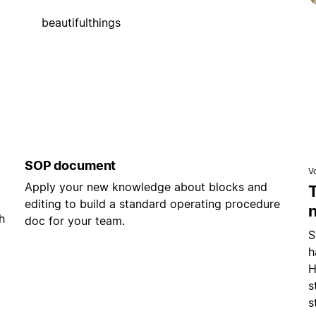
beautifulthings
SOP document
V
Apply your new knowledge about blocks and
editing to build a standard operating procedure
h
doc for your team.
S
h
H
s
s