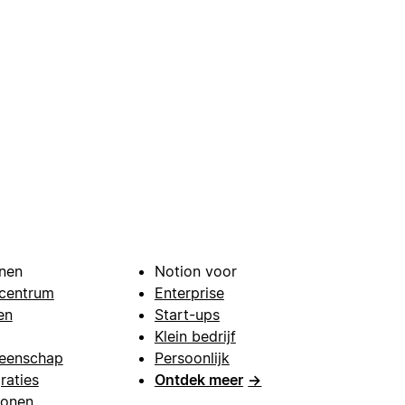
nen
Notion voor
centrum
Enterprise
en
Start-ups
Klein bedrijf
eenschap
Persoonlijk
raties
Ontdek meer
→
lonen