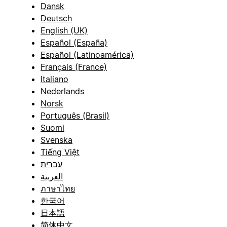
Dansk
Deutsch
English (UK)
Español (España)
Español (Latinoamérica)
Français (France)
Italiano
Nederlands
Norsk
Português (Brasil)
Suomi
Svenska
Tiếng Việt
עברית
العربية
ภาษาไทย
한국어
日本語
简体中文