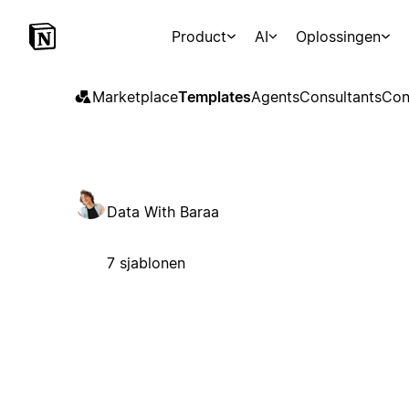
Product
AI
Oplossingen
Marketplace
Templates
Agents
Consultants
Con
Data With Baraa
7 sjablonen