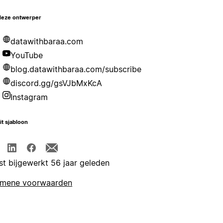
deze ontwerper
datawithbaraa.com
YouTube
blog.datawithbaraa.com/subscribe
discord.gg/gsVJbMxKcA
Instagram
it sjabloon
st bijgewerkt 56 jaar geleden
emene voorwaarden