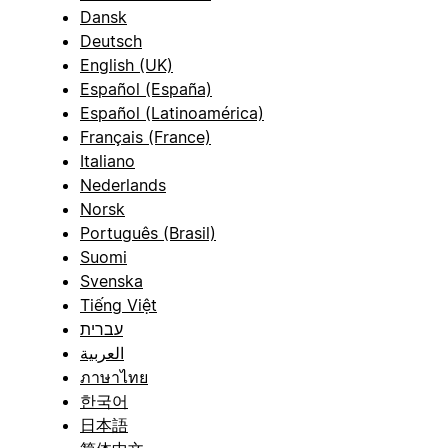
Dansk
Deutsch
English (UK)
Español (España)
Español (Latinoamérica)
Français (France)
Italiano
Nederlands
Norsk
Português (Brasil)
Suomi
Svenska
Tiếng Việt
עברית
العربية
ภาษาไทย
한국어
日本語