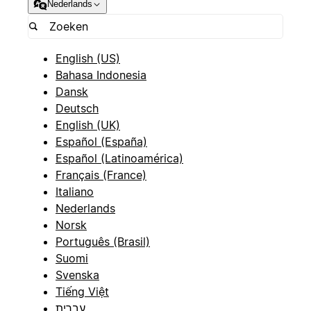
Nederlands
English (US)
Bahasa Indonesia
Dansk
Deutsch
English (UK)
Español (España)
Español (Latinoamérica)
Français (France)
Italiano
Nederlands
Norsk
Português (Brasil)
Suomi
Svenska
Tiếng Việt
עברית