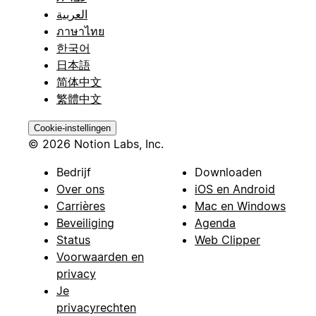
العربية
ภาษาไทย
한국어
日本語
简体中文
繁體中文
Cookie-instellingen
© 2026 Notion Labs, Inc.
Bedrijf
Downloaden
Over ons
iOS en Android
Carrières
Mac en Windows
Beveiliging
Agenda
Status
Web Clipper
Voorwaarden en
privacy
Je
privacyrechten