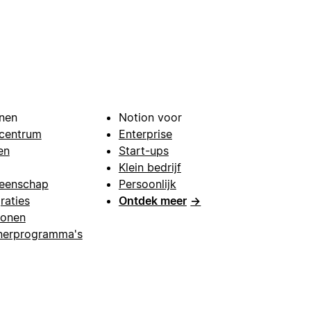
nen
Notion voor
centrum
Enterprise
en
Start-ups
Klein bedrijf
eenschap
Persoonlijk
raties
Ontdek meer
→
lonen
nerprogramma's