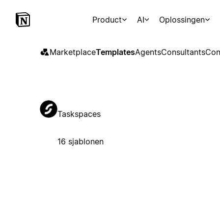
Product
AI
Oplossingen
Marketplace
Templates
Agents
Consultants
Con
Taskspaces
16 sjablonen