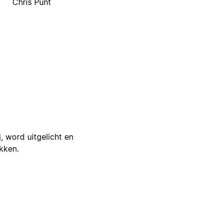
Chris Punt
j, word uitgelicht en
ikken.