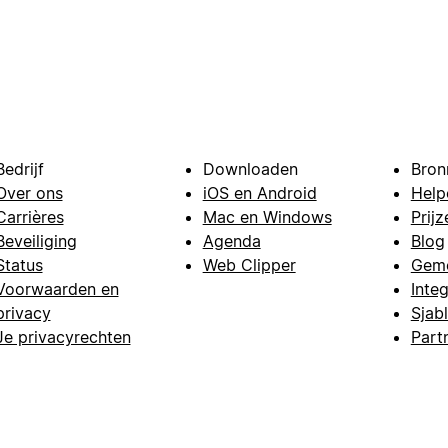
Bedrijf
Downloaden
Bron
Over ons
iOS en Android
Help
Carrières
Mac en Windows
Prijz
Beveiliging
Agenda
Blog
Status
Web Clipper
Gem
Voorwaarden en
Integ
privacy
Sjab
Je privacyrechten
Part