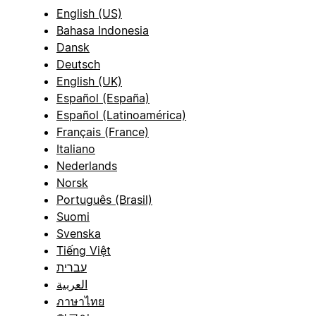
English (US)
Bahasa Indonesia
Dansk
Deutsch
English (UK)
Español (España)
Español (Latinoamérica)
Français (France)
Italiano
Nederlands
Norsk
Português (Brasil)
Suomi
Svenska
Tiếng Việt
עברית
العربية
ภาษาไทย