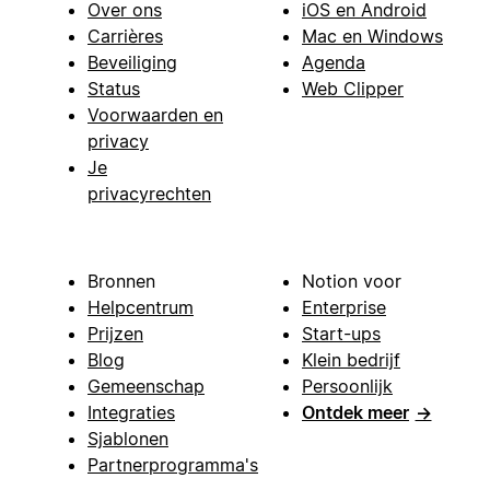
Over ons
iOS en Android
Carrières
Mac en Windows
Beveiliging
Agenda
Status
Web Clipper
Voorwaarden en
privacy
Je
privacyrechten
Bronnen
Notion voor
Helpcentrum
Enterprise
Prijzen
Start-ups
Blog
Klein bedrijf
Gemeenschap
Persoonlijk
Integraties
Ontdek meer
→
Sjablonen
Partnerprogramma's