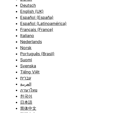
Deutsch
English (UK)
Español (España)
Español (Latinoamérica)
Français (France)
Italiano
Nederlands
Norsk
Português (Brasil)
Suomi
Svenska
Tiếng Việt
עברית
العربية
ภาษาไทย
한국어
日本語
简体中文