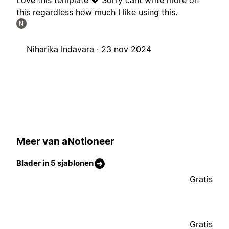
Love this template 💖 Sorry cant write more on
this regardless how much I like using this.
N
Niharika Indavara ·
23 nov 2024
Meer van aNotioneer
Blader in 5 sjablonen
Gratis
Gratis