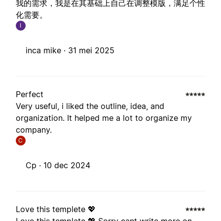
我的需求，我是在其基础上自己在调整模版，满足个性
化需要。
I
inca mike ·
31 mei 2025
Perfect
Very useful, i liked the outline, idea, and
organization. It helped me a lot to organize my
company.
C
Cp ·
10 dec 2024
Love this templete 💖