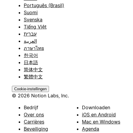
Português (Brasil)
Suomi
Svenska
Tiếng Việt
עברית
العربية
ภาษาไทย
한국어
日本語
简体中文
繁體中文
Cookie-instellingen
© 2026 Notion Labs, Inc.
Bedrijf
Downloaden
Over ons
iOS en Android
Carrières
Mac en Windows
Beveiliging
Agenda