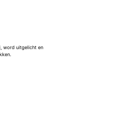
j, word uitgelicht en
ikken.