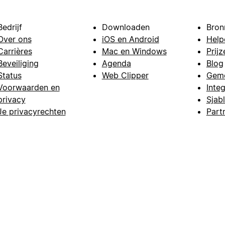
Bedrijf
Downloaden
Bron
Over ons
iOS en Android
Help
Carrières
Mac en Windows
Prijz
Beveiliging
Agenda
Blog
Status
Web Clipper
Gem
Voorwaarden en
Integ
privacy
Sjab
Je privacyrechten
Part