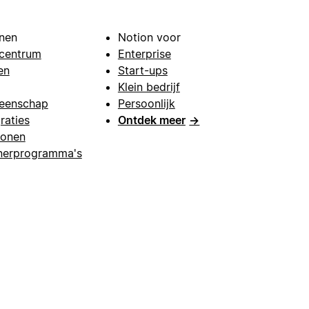
nen
Notion voor
centrum
Enterprise
en
Start-ups
Klein bedrijf
eenschap
Persoonlijk
raties
Ontdek meer
→
lonen
nerprogramma's