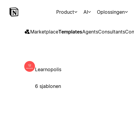
Product
AI
Oplossingen
Marketplace
Templates
Agents
Consultants
Con
Learnopolis
6 sjablonen