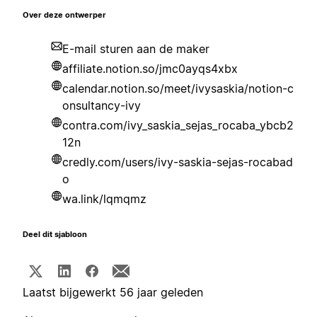
Over deze ontwerper
E-mail sturen aan de maker
affiliate.notion.so/jmc0ayqs4xbx
calendar.notion.so/meet/ivysaskia/notion-c
onsultancy-ivy
contra.com/ivy_saskia_sejas_rocaba_ybcb2
12n
credly.com/users/ivy-saskia-sejas-rocabad
o
wa.link/lqmqmz
Deel dit sjabloon
Laatst bijgewerkt 56 jaar geleden