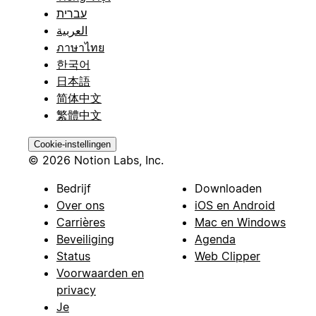
עברית
العربية
ภาษาไทย
한국어
日本語
简体中文
繁體中文
Cookie-instellingen
© 2026 Notion Labs, Inc.
Bedrijf
Downloaden
Over ons
iOS en Android
Carrières
Mac en Windows
Beveiliging
Agenda
Status
Web Clipper
Voorwaarden en
privacy
Je