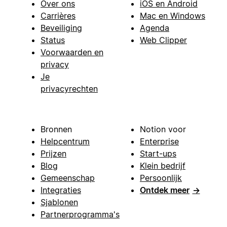
Over ons
iOS en Android
Carrières
Mac en Windows
Beveiliging
Agenda
Status
Web Clipper
Voorwaarden en
privacy
Je
privacyrechten
Bronnen
Notion voor
Helpcentrum
Enterprise
Prijzen
Start-ups
Blog
Klein bedrijf
Gemeenschap
Persoonlijk
Integraties
Ontdek meer
→
Sjablonen
Partnerprogramma's