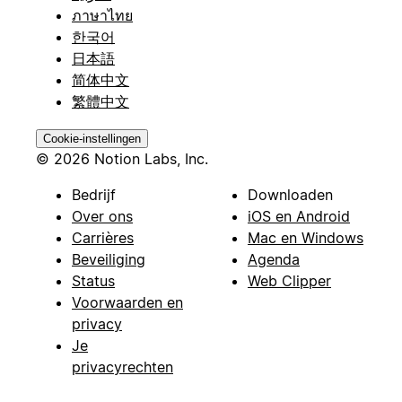
ภาษาไทย
한국어
日本語
简体中文
繁體中文
Cookie-instellingen
© 2026 Notion Labs, Inc.
Bedrijf
Downloaden
Over ons
iOS en Android
Carrières
Mac en Windows
Beveiliging
Agenda
Status
Web Clipper
Voorwaarden en
privacy
Je
privacyrechten