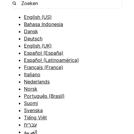
English (US)
Bahasa Indonesia
Dansk
Deutsch
English (UK)
Español (España)
Español (Latinoamérica)
Français (France)
Italiano
Nederlands
Norsk
Português (Brasil)
Suomi
Svenska
Tiếng Việt
עברית
العربية